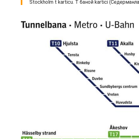
Stockholm t karticu. T баной kartici (Седерманла