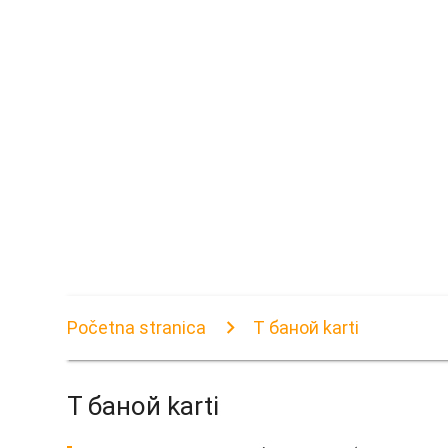
Početna stranica
T баной karti
T баной karti