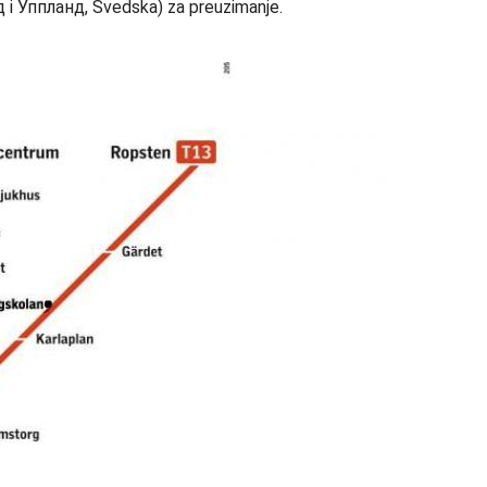
 i Уппланд, Švedska) za preuzimanje.