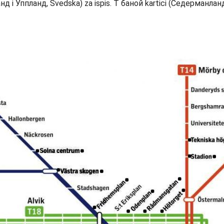
нд i Уппланд, Švedska) za ispis. T баной kartici (Седерманланд