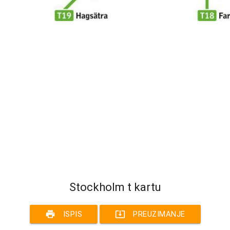
Stockholm t kartu
print
system_update_alt
ISPIS
PREUZIMANJE