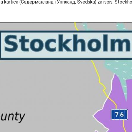
a kartica (Седерманланд i Уппланд, Švedska) za ispis. Stockho