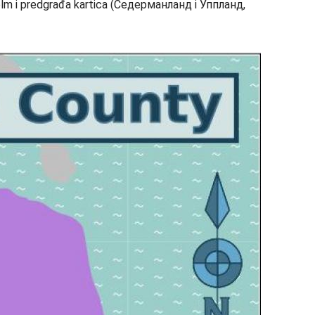
lm i predgrađa kartica (Седерманланд i Уппланд,