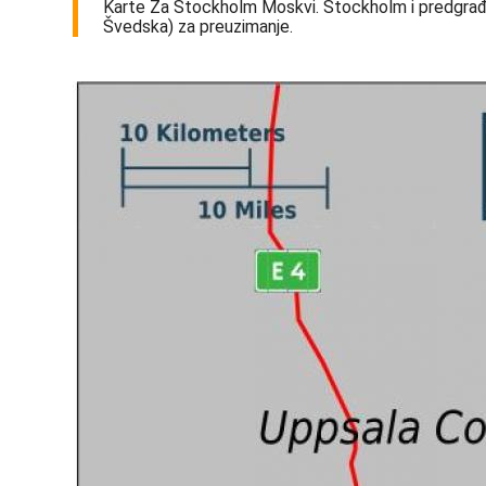
Karte Za Stockholm Moskvi. Stockholm i predgrađ
Švedska) za preuzimanje.