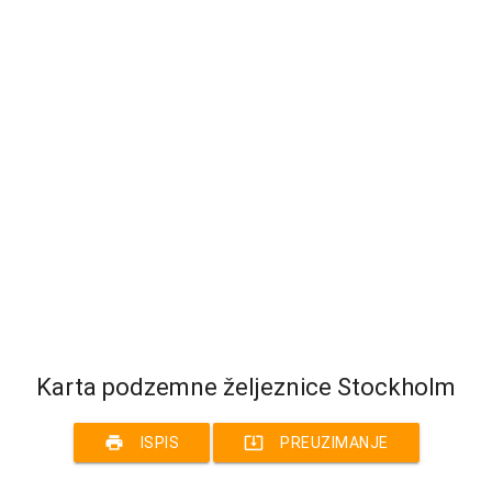
Karta podzemne željeznice Stockholm
print
system_update_alt
ISPIS
PREUZIMANJE