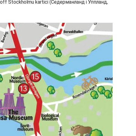
-off Stockholmu kartici (Седерманланд i Уппланд,