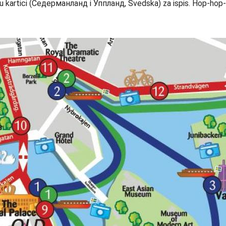
u kartici (Седерманланд i Уппланд, Švedska) za ispis. Hop-hop